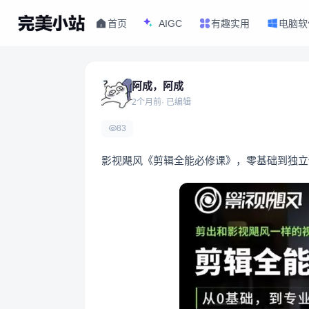
首页
AIGC
有趣实用
电脑软
阿成，阿成
2个月前
· 已编辑
83
影视飓风《剪辑全能必修课》，零基础到独立