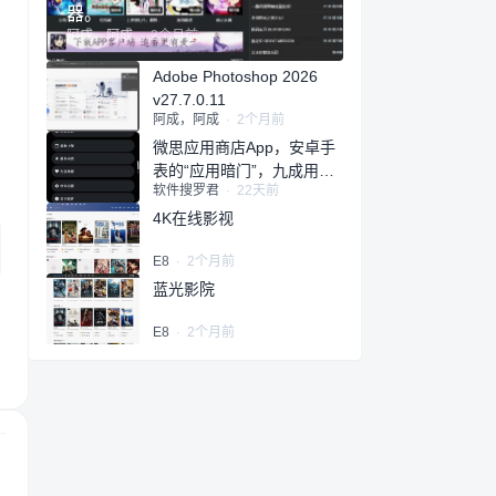
器。
阿成，阿成
·
2个月前
Adobe Photoshop 2026
v27.7.0.11
阿成，阿成
·
2个月前
微思应用商店App，安卓手
表的“应用暗门”，九成用户
软件搜罗君
·
22天前
还没发现
4K在线影视
E8
·
2个月前
蓝光影院
E8
·
2个月前