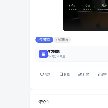
#夸克网盘
#视频课程
学习资料
50 内容
0 关注
喜欢
收藏
打赏
送
评论
0