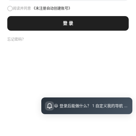
阅读并同意
《未注册自动创建账号》
登 录
忘记密码？
😃 登录后能做什么？ 1 自定义我的导航 导航页面顶栏 图标点击即可设置 2 收藏小站内的文章 把喜欢的文章收藏起来，随时回顾 3 评论留言 参与讨论，和其他小伙伴交流想法 💡 登录指引 右上角点击访问后可直接邮箱登录（无需注册）