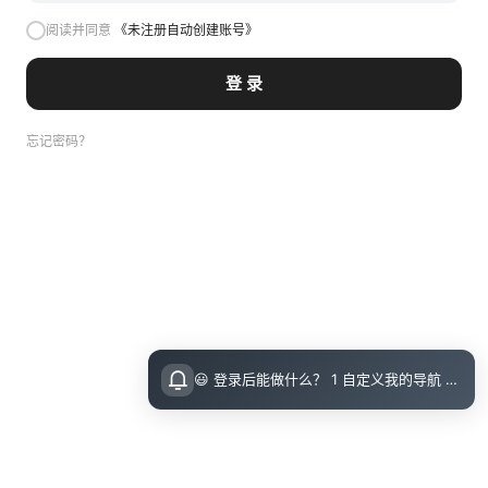
阅读并同意
《未注册自动创建账号》
登 录
忘记密码？
😃 登录后能做什么？ 1 自定义我的导航 导航页面顶栏 图标点击即可设置 2 收藏小站内的文章 把喜欢的文章收藏起来，随时回顾 3 评论留言 参与讨论，和其他小伙伴交流想法 💡 登录指引 右上角点击访问后可直接邮箱登录（无需注册）