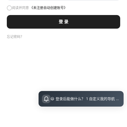
阅读并同意
《未注册自动创建账号》
登 录
忘记密码？
😃 登录后能做什么？ 1 自定义我的导航 导航页面顶栏 图标点击即可设置 2 收藏小站内的文章 把喜欢的文章收藏起来，随时回顾 3 评论留言 参与讨论，和其他小伙伴交流想法 💡 登录指引 右上角点击访问后可直接邮箱登录（无需注册）