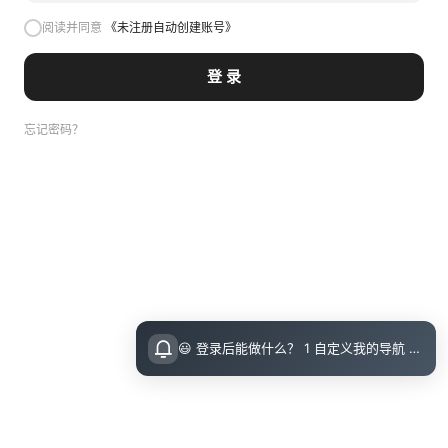
阅读并同意
《未注册自动创建账号》
登 录
忘记密码？
😃 登录后能做什么？ 1 自定义我的导航 导航页面顶栏 图标点击即可设置 2 收藏小站内的文章 把喜欢的文章收藏起来，随时回顾 3 评论留言 参与讨论，和其他小伙伴交流想法 💡 登录指引 右上角点击访问后可直接邮箱登录（无需注册）