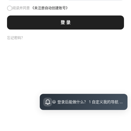
阅读并同意
《未注册自动创建账号》
登 录
忘记密码？
😃 登录后能做什么？ 1 自定义我的导航 导航页面顶栏 图标点击即可设置 2 收藏小站内的文章 把喜欢的文章收藏起来，随时回顾 3 评论留言 参与讨论，和其他小伙伴交流想法 💡 登录指引 右上角点击访问后可直接邮箱登录（无需注册）