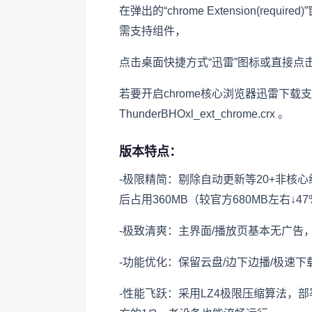
在弹出的“chrome Extension(requir
需支持组件，
点击桌面快捷方式“迅雷”图标或直接点击Thun
若要开启chrome核心浏览器迅雷下载
ThunderBHOxl_ext_chrome.crx 。
版本特点：
-极限精简：剔除自动更新等20+非核心组
后占用360MB（较官方680MB左右↓4
-极致清爽：主界面/播放页基本无广告
-功能优化：保留云盘/边下边播/极速
-性能飞跃：采用LZ4极限压缩算法，部