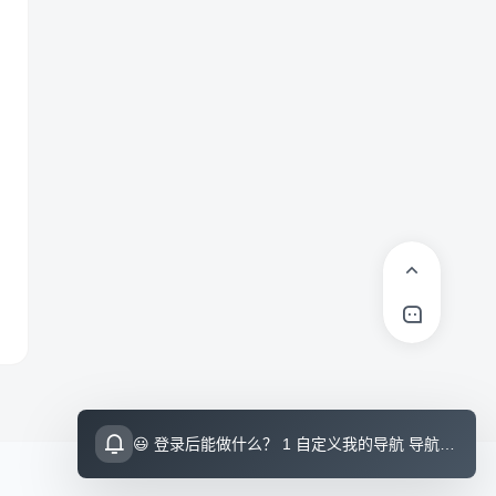
😃 登录后能做什么？ 1 自定义我的导航 导航页面顶栏 图标点击即可设置 2 收藏小站内的文章 把喜欢的文章收藏起来，随时回顾 3 评论留言 参与讨论，和其他小伙伴交流想法 💡 登录指引 右上角点击访问后可直接邮箱登录（无需注册）