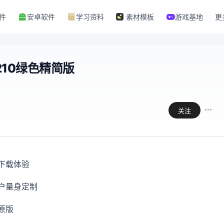
件
安卓软件
学习资料
素材模板
游戏基地
更
.1210绿色精简版
关注
下载体验
户量身定制
原版