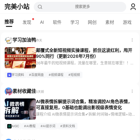
完美小站
搜索更多
推荐
发现
AI
软件
学习
网创
素材
游戏
学习加油鸭
昨天
颠覆式全新短视频实操课程，抓住这波红利，甩开
90%同行（更新2026年7月份）
26年最牛的短视频课程，流量在哪里，生意就在哪里！！！！不以增收为目的视频都是耍流氓 抓住这波红利，甩开90%同行！在技术迅猛发展推动下，短视频创作领域正经历一场颠覆性变革，真正实现“人人都是天才策划”愿景，新技术为短视频创意、效率插上了翅膀。 课程介绍 课程重在讲解一个全新的短视频创作实操教程！本课程所有内容均围着变现为目的，不讲理论，只讲具体创作实操落地，所有链路均是老风实操之后，直接给出的策略，且通俗易懂。 适合人群 想通过短视频提收人群； 适合所有电商商家； 适合实体...
学习资料
百度网盘
视频课程
短视频
素材收藏佳
5天前
AI微表情拆解提示词合集，精准调控AI角色表情，
可直接复用，0基础也能调出影视级表情变化
课程介绍 AI微表情提示词合集✔拆解:时间轴+情绪逻辑+动作链+通用公式✔可直接复用，0基础也能调出影视级表情变化 这不是一份简单的提示词合集，梳理了微表情的“动作链”逻辑，每个表情例子都分析了“时间节奏+动作+情绪转变”，方便拿来微调，直接用在短剧、漫剧、虚拟形象等AI视频场景中。 资料包含 –AI视频提示词-微表情（32套-拆解版） –AI视频微表情提示词（8例-简要版） –AI绘图-表情控制提示词(100套) ☞视频+生图，一套搞定AI人物表情 实用价值 精准调控AI角...
AIGC
AI教程
AI提示词
资料文档