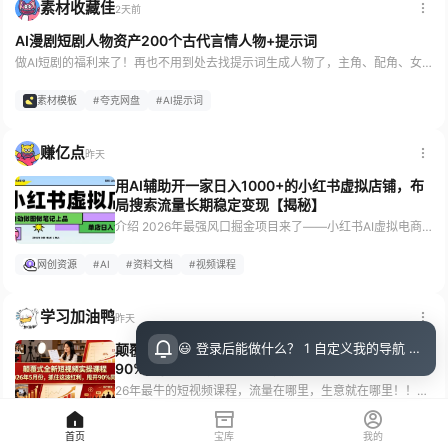
素材收藏佳
2天前
AI漫剧短剧人物资产200个古代言情人物+提示词
做AI短剧的福利来了！再也不用到处去找提示词生成人物了，主角、配角、女主都有！ 下载地址 https://pan.quark.cn/s/ef62478cd4ca
素材模板
夸克网盘
AI提示词
赚亿点
昨天
用AI辅助开一家日入1000+的小红书虚拟店铺，布
局搜索流量长期稳定变现【揭秘】
介绍 2026年最强风口掘金项目来了——小红书AI虚拟电商！全程AI包办选品、写稿、作图、自动交付全流程，不用自己死磕重复琐事，一个账号轻松稳賺月入1W+！ 小红书女性用户扎堆，付费意愿拉满、平台留存超高，流量变现天生占优势！ 零囤货、无实物、零备货资金压力，纯线上数字产品轻资产入局。实测数据摆在这：单账号日常保底日入500+，稳定运营单月破万轻轻松松！ 变现速度更是碾压绝大多数副业，执行力强的当天就能出单看到收益，就算新手慢一点，一周内也必定开单！ 想抓住今年这波流量红利的...
网创资源
AI
资料文档
视频课程
学习加油鸭
昨天
😃 登录后能做什么？ 1 自定义我的导航 导航页面顶栏 图标点击即可设置 2 收藏小站内的文章 把喜欢的文章收藏起来，随时回顾 3 评论留言 参与讨论，和其他小伙伴交流想法 💡 登录指引 右上角点击访问后可直接邮箱登录（无需注册）
颠覆式全新短视频实操课程，抓住这波红利，甩开
90%同行（更新2026年7月份）
26年最牛的短视频课程，流量在哪里，生意就在哪里！！！！不以增收为目的视频都是耍流氓 抓住这波红利，甩开90%同行！在技术迅猛发展推动下，短视频创作领域正经历一场颠覆性变革，真正实现“人人都是天才策划”愿景，新技术为短视频创意、效率插上了翅膀。 课程介绍 课程重在讲解一个全新的短视频创作实操教程！本课程所有内容均围着变现为目的，不讲理论，只讲具体创作实操落地，所有链路均是老风实操之后，直接给出的策略，且通俗易懂。 适合人群 想通过短视频提收人群； 适合所有电商商家； 适合实体...
学习资料
百度网盘
视频课程
短视频
首页
宝库
我的